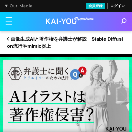
Our Media
会員登録
ログイン
メニューを開く
S
e
a
画像生成AIと著作権を弁護士が解説 Stable Diffusi
r
c
on流行やmimic炎上
h