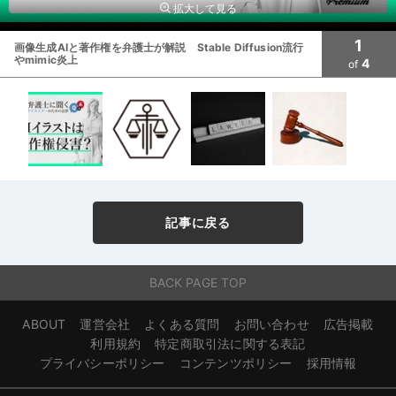
拡大して見る
1
画像生成AIと著作権を弁護士が解説 Stable Diffusion流行
やmimic炎上
4
of
記事に戻る
BACK PAGE TOP
ABOUT
運営会社
よくある質問
お問い合わせ
広告掲載
利用規約
特定商取引法に関する表記
プライバシーポリシー
コンテンツポリシー
採用情報