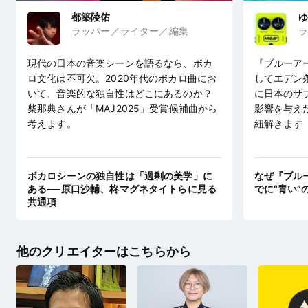
都築陵佑
ゆ
ラッパー／ライター／編集
ラ
現代の日本の音楽シーンを語るなら、ボカ
『ブルーア
ロ文化は不可欠。2020年代のボカロ曲にお
してエデン
いて、音楽的な独自性はどこにあるのか？
に日本のサ
柴那典さんが「MAJ2025」受賞候補曲から
影響を与え
考えます。
紐解きます
ボカロシーンの独自性は「過剰の美学」に
なぜ『ブル
ある──原口沙輔、柊マグネタイトらに見る
でに“青い”
共通項
他のクリエイターはこちらから