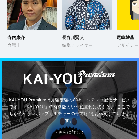
寺内康介
長谷川賢人
尾﨑雄基
弁護士
編集／ライター
デザイナー
KAI-YOU Premiumは月額定額のWebコンテンツ配信サービス
です。「KAI-YOU」の有料版という位置付けのもと、"ここで
しか読めないポップカルチャーの最前線"をお伝えしていきま
す。
> さらに詳しく