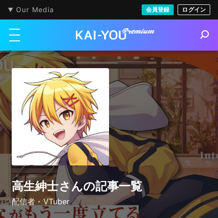
Our Media
会員登録
ログイン
メニューを開く
S
e
a
r
c
h
高生紳士さんの記事一覧
配信者・VTuber