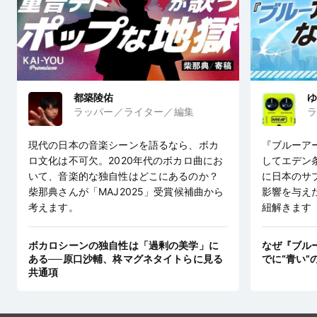
都築陵佑
ゆ
ラッパー／ライター／編集
ラ
現代の日本の音楽シーンを語るなら、ボカ
『ブルーア
ロ文化は不可欠。2020年代のボカロ曲にお
してエデン
いて、音楽的な独自性はどこにあるのか？
に日本のサ
柴那典さんが「MAJ2025」受賞候補曲から
影響を与え
考えます。
紐解きます
ボカロシーンの独自性は「過剰の美学」に
なぜ『ブル
ある──原口沙輔、柊マグネタイトらに見る
でに“青い”
共通項