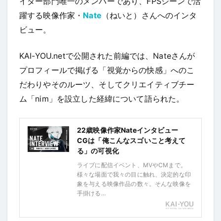
イター部門唯一のメンバーであり、FPSシーンで活
躍する映像作家・
Nate
（ねいと）さんへのインタ
ビュー。
KAI-YOU.netで公開された前編では、Nateさんが
プロフィールで掲げる「視覚からの快感」へのこ
だわりやそのルーツ、そしてクリエイティブチー
ム「nim」を設立した経緯について語られた。
22歳映像作家Nateインタビュー
CGは「俺こんなスゴいこと考えて
る」の可視化
ライブに配信イベント、MVやCMまで。
様々な場面で我々の目に触れ、決定的な印
象を与える映像作品の数々。そんな映像を
手掛ける…