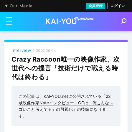
Our Media
会員登録
ログイン
メニューを開く
S
e
a
r
c
h
Interview
2022.06.04
Crazy Raccoon唯一の映像作家、次
世代への提言「技術だけで戦える時
代は終わる」
この記事は、KAI-YOU.netに公開されている「
22
歳映像作家Nateインタビュー CGは「俺こんなス
ゴいこと考えてる」の可視化
」の後編になりま
す。