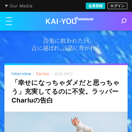
Our Media
会員登録
ログイン
メニューを開く
S
e
a
r
c
h
Interview
Series
2025.06.12
「幸せになっちゃダメだと思っちゃ
う」充実してるのに不安。ラッパー
Charluの告白