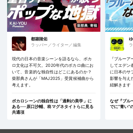
都築陵佑
ゆ
ラッパー／ライター／編集
ラ
現代の日本の音楽シーンを語るなら、ボカ
『ブルーア
ロ文化は不可欠。2020年代のボカロ曲にお
してエデン
いて、音楽的な独自性はどこにあるのか？
に日本のサ
柴那典さんが「MAJ2025」受賞候補曲から
影響を与え
考えます。
紐解きます
ボカロシーンの独自性は「過剰の美学」に
なぜ『ブル
ある──原口沙輔、柊マグネタイトらに見る
でに“青い”
共通項