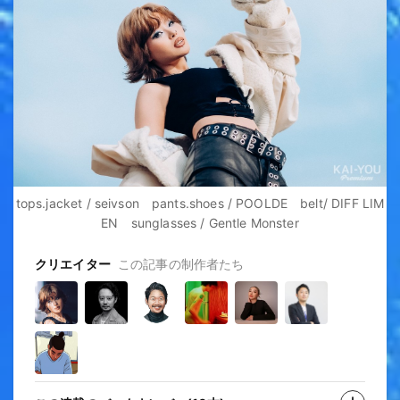
tops.jacket / seivson pants.shoes / POOLDE belt/ DIFF LIM
EN sunglasses / Gentle Monster
クリエイター
この記事の制作者たち