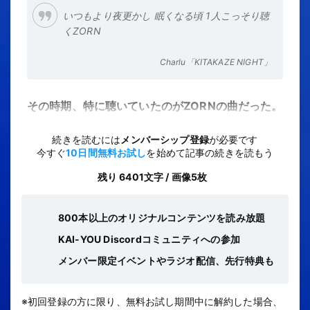
いつもより夜更かし 眠くなる頃 1人こっそり聴
くZORN
Charlu「KITAKAZE NIGHT」
その時期、特に聴いていたのがZORNの曲だった。
続きを読むには
メンバーシップ登録
が必要です
今すぐ
10日間無料お試し
を始めて記事の続きを読もう
残り 6401文字 / 画像5枚
800本以上のオリジナルコンテンツを読み放題
KAI-YOU Discordコミュニティへの参加
メンバー限定イベントやラジオ配信、先行特典も
※初回登録の方に限り、無料お試し期間中に解約した場合、