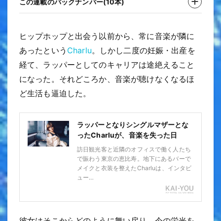
この連載のバックナンバー(10本)
ヒップホップと出会う以前から、常に音楽が隣に
あったという
Charlu
。しかし二度の妊娠・出産を
経て、ラッパーとしてのキャリアは途絶えること
になった。それどころか、音楽が聴けなくなるほ
ど生活も逼迫した。
ラッパーとなりシングルマザーとな
ったCharluが、音楽を失った日
訪日観光客と近隣のオフィスで働く人たち
で賑わう東京の恵比寿。地下にあるバーで
メイクと衣装を整えたCharluは、インタビ
ュー…
彼女はそこからどのように舞い戻り、今の栄光を