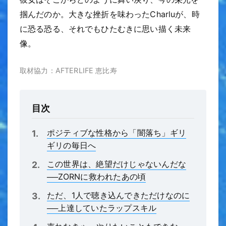
掴んだのか。大きな挫折を味わったCharluが、時
に恐る恐る、それでもひたむきに思い描く未来
像。
取材協力：AFTERLIFE 恵比寿
目次
ポジティブな性格から「闇落ち」ギリ
ギリの毎日へ
この世界は、絶望だけじゃないんだな
──ZORNに救われたあの頃
ただ、1人で聴き込んできただけなのに
──上達していたラップスキル