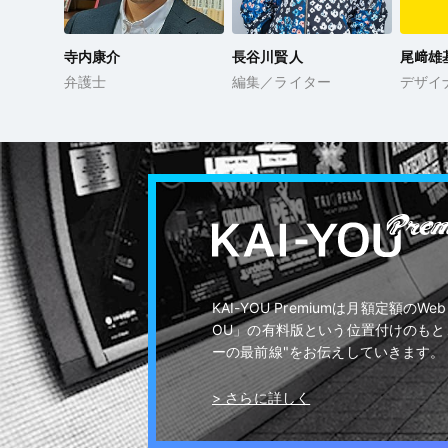
寺内康介
長谷川賢人
尾﨑雄
弁護士
編集／ライター
デザイ
KAI-YOU Premiumは月額定額の
OU」の有料版という位置付けのもと
ーの最前線"をお伝えしていきます。
> さらに詳しく