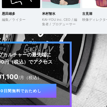
恩田雄多
米村智水
古見湖
編集／ライター
KAI-YOU inc. CEO / 編
映像ディレクタ
集者 / プロデューサー
プカルチャーの最先端に
100円（税込）でアクセス
¥1,100
/月（税込）
10日間無料でおためし