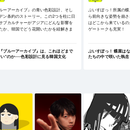
ルーアーカイブ』の青い色彩設計、そし
ぶいすぽっ！所属の蝶
デン条約のストーリー。この2つを柱に日
ら前向きな姿勢を崩さ
サブカルチャーがアジアにどんな影響を
はどこから来ているの
たか、韓国でどう花開いたかを紐解きま
ゲートークも充実！
『ブルーアーカイブ』は、これほどまで
ぶいすぽっ！ 蝶屋は
青い”のか──色彩設計に見る韓国文化
たちの中で咲いた執念