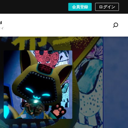
会員登録
ログイン
d
ティ
S
e
a
r
c
h