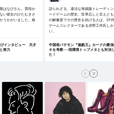
屋はなびさん。普段か
語られざる、違法な海賊版トレーディン
ない彼女のひたむきさ
ードゲームの歴史。世界広しと言えども
かうかがいました。格
の解像度でその歴史を紡げる人は、SF
ゲームコレクターである赤野工作氏しか
い。
なびインタビュー 天才
中国発パチモン『遊戯王』カードの最強
と努力
キを考察──現環境トップメタとも対決
た！