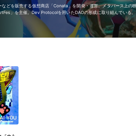
ターなどを販売する仮想商店「Conata」を開発・運営。メタバース上
rtFes」を主催。Dev Protocolを用いたDAOの形成に取り組んでいる。