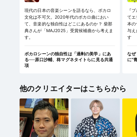
現代の日本の音楽シーンを語るなら、ボカロ
『ブ
文化は不可欠。2020年代のボカロ曲におい
てエ
て、音楽的な独自性はどこにあるのか？ 柴那
本の
典さんが「MAJ2025」受賞候補曲から考えま
与え
す。
す
ボカロシーンの独自性は「過剰の美学」にあ
なぜ
る──原口沙輔、柊マグネタイトらに見る共通
に“
項
他のクリエイターはこちらから