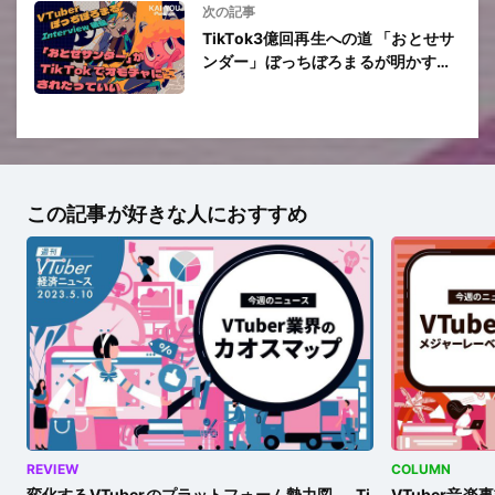
次の記事
TikTok3億回再生への道 「おとせサ
ンダー」ぼっちぼろまるが明かすバ
ズの秘訣
この記事が好きな人におすすめ
REVIEW
COLUMN
変化するVTuberのプラットフォーム勢力図──Ti
VTuber音