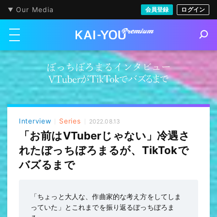
Our Media
会員登録
ログイン
メニューを開く
S
e
a
r
c
h
Interview
Series
2022.08.13
「お前はVTuberじゃない」冷遇さ
れたぼっちぼろまるが、TikTokで
バズるまで
「ちょっと大人な、作曲家的な考え方をしてしま
っていた」とこれまでを振り返るぼっちぼろま