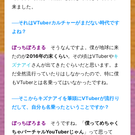
来ました。
──それはVTuberカルチャーがまだない時代です
よね？
ぼっちぼろまる
そうなんですよ。僕が地球に来
たのが
2016年の末くらい
。その頃はVTuberや
キ
ズナアイ
さんが出てきたぐらいだと思います。ま
だ全然流行っていたりはしなかったので、特に僕
もVTuberとは名乗ってはいなかったですね。
──そこからキズナアイを筆頭にVTuberが流行り
だして、自分も名乗ったということですか？
ぼっちぼろまる
そうですね。「
僕ってめちゃく
ちゃバーチャルYouTuberじゃん
」って思って