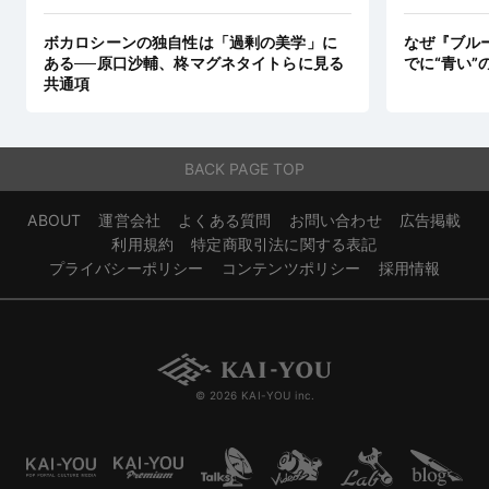
ボカロシーンの独自性は「過剰の美学」に
なぜ『ブル
ある──原口沙輔、柊マグネタイトらに見る
でに“青い”
共通項
BACK PAGE TOP
ABOUT
運営会社
よくある質問
お問い合わせ
広告掲載
利用規約
特定商取引法に関する表記
プライバシーポリシー
コンテンツポリシー
採用情報
© 2026 KAI-YOU inc.