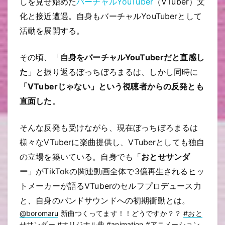
しを見せ始めた
バーチャルYouTuber
（VTuber）文
化と接近遭遇。自身もバーチャルYouTuberとして
活動を展開する。
その頃、「
自身をバーチャルYouTuberだと直感し
た
」と振り返るぼっちぼろまるは、しかし同時に
「VTuberじゃない」という視聴者からの反発とも
直面した
。
そんな反発も受けながら、現在ぼっちぼろまるは
様々なVTuberに楽曲提供し、VTuberとしても独自
の立場を築いている。自身でも「
おとせサンダ
ー
」がTikTokの関連動画全体で3億再生されるヒッ
トメーカーが語るVTuberのセルフプロデュース力
と、自身のバンドサウンドへの初期衝動とは。
@boromaru
新曲つくってます！！どうですか？？
#おと
せサンダー
#オリジナル曲
#animation
#アニメーション