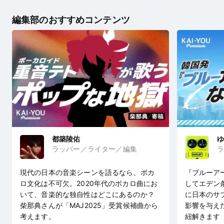
編集部のおすすめコンテンツ
都築陵佑
ゆ
ラッパー／ライター／編集
ラ
現代の日本の音楽シーンを語るなら、ボカ
『ブルーア
ロ文化は不可欠。2020年代のボカロ曲にお
してエデン
いて、音楽的な独自性はどこにあるのか？
に日本のサ
柴那典さんが「MAJ2025」受賞候補曲から
影響を与え
考えます。
紐解きます