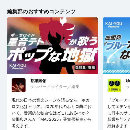
編集部のおすすめコンテンツ
都築陵佑
ゆ
ラッパー／ライター／編集
ラ
現代の日本の音楽シーンを語るなら、ボカ
『ブルーア
ロ文化は不可欠。2020年代のボカロ曲にお
してエデン
いて、音楽的な独自性はどこにあるのか？
に日本のサ
柴那典さんが「MAJ2025」受賞候補曲から
影響を与え
考えます。
紐解きます