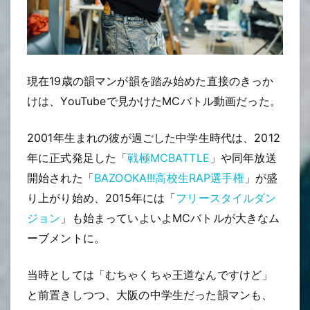
現在19歳の韻マンが韻を踏み始めた直接のきっか
けは、YouTubeで見かけたMCバトル動画だった。
2001年生まれの彼が過ごした中学生時代は、2012
年に正式発足した「
戦極MCBATTLE
」や同年放送
開始された「
BAZOOKA!!!高校生RAP選手権
」が盛
り上がり始め、2015年には「
フリースタイルダン
ジョン
」も始まっていよいよMCバトルが大きなム
ーブメントに。
当時としては「むちゃくちゃ王道なんですけど」
と前置きしつつ、大阪の中学生だった韻マンも、