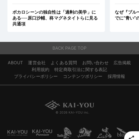
ボカロシーンの独自性は「過剰の美学」に
なぜ『ブル
ある──原口沙輔、柊マグネタイトらに見る
でに“青い”
共通項
BACK PAGE TOP
ABOUT
運営会社
よくある質問
お問い合わせ
広告掲載
利用規約
特定商取引法に関する表記
プライバシーポリシー
コンテンツポリシー
採用情報
© 2026 KAI-YOU inc.