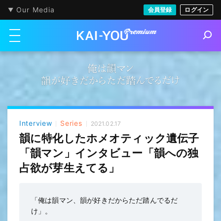
Our Media
会員登録
ログイン
メニューを開く
S
e
a
r
c
h
Interview
Series
2021.02.17
韻に特化したホメオティック遺伝子
「韻マン」インタビュー「韻への独
占欲が芽生えてる」
「俺は韻マン、韻が好きだからただ踏んでるだ
け」。