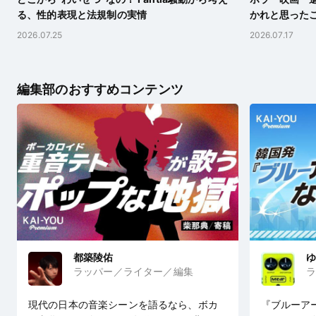
る、性的表現と法規制の実情
かれと思った
2026.07.25
2026.07.17
編集部のおすすめコンテンツ
都築陵佑
ゆ
ラッパー／ライター／編集
ラ
現代の日本の音楽シーンを語るなら、ボカ
『ブルーア