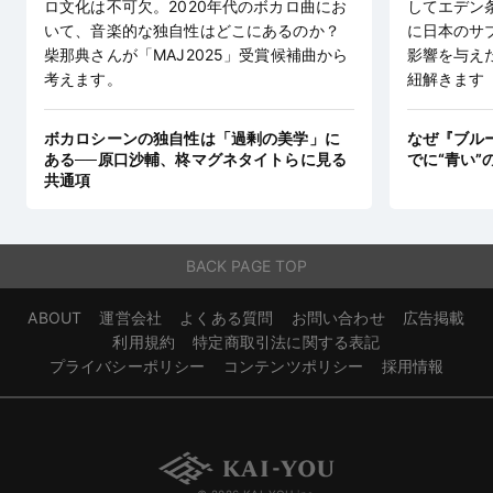
ロ文化は不可欠。2020年代のボカロ曲にお
してエデン
いて、音楽的な独自性はどこにあるのか？
に日本のサ
柴那典さんが「MAJ2025」受賞候補曲から
影響を与え
考えます。
紐解きます
ボカロシーンの独自性は「過剰の美学」に
なぜ『ブル
ある──原口沙輔、柊マグネタイトらに見る
でに“青い”
共通項
BACK PAGE TOP
ABOUT
運営会社
よくある質問
お問い合わせ
広告掲載
利用規約
特定商取引法に関する表記
プライバシーポリシー
コンテンツポリシー
採用情報