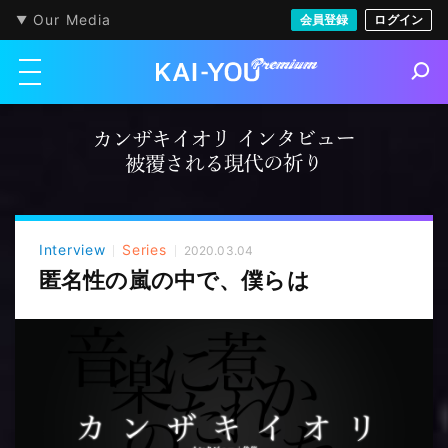
Our Media
会員登録
ログイン
メニューを開く
S
e
a
r
c
h
Interview
Series
2020.03.04
匿名性の嵐の中で、僕らは