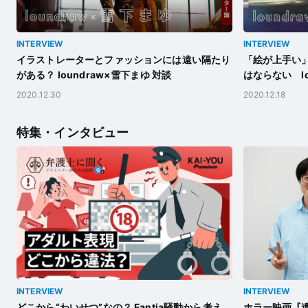
INTERVIEW
INTERVIEW
イラストレーターとファッションには遠い隔たり
「絵が上手い
がある？ loundraw×雪下まゆ 対談
はならない lo
2020.12.30
2020.12.18
特集・インタビュー
INTERVIEW
INTERVIEW
どこから“わいせつ”なの？ Fantia騒動から考え
ホラー映画『遺