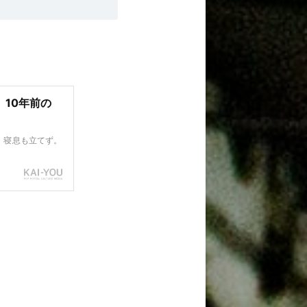
、10年前の
、寝息も立てず。