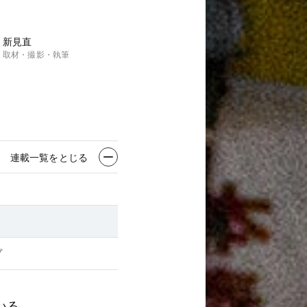
新見直
取材・撮影・執筆
連載一覧をとじる
プ
いる。