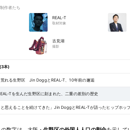
制作者たち
REAL-T
取材対象
古見湖
撮影
3本)
れる生野区 Jin DoggとREAL-T、10年前の邂逅
gとREAL-Tを生んだ生野区に刻まれた、二重の差別の歴史
と思えることを続けてきた」Jin DoggとREAL-Tが語ったヒップホッ
この数字は、大阪・
生野区の外国人人口の割合
を示して