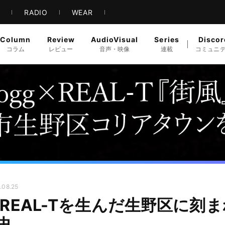
S
RADIO
WEAR
Column
Review
AudioVisual
Series
Discor
コラム
レビュー
音声・映像
連載
コミュニ
.08.25
ggとREAL-Tを生んだ生野区に
史