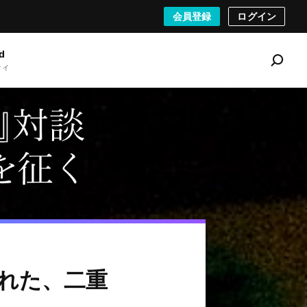
会員登録
ログイン
d
ティ
S
e
a
r
c
h
刻まれた、二重