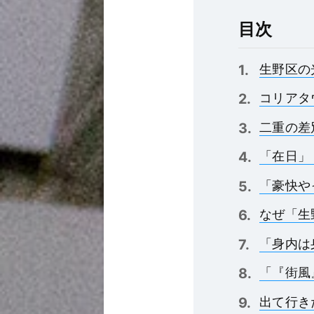
目次
生野区の
コリアタ
二重の差
「在日」
「豪快やっ
なぜ「生
「身内は
「『街風
出て行き