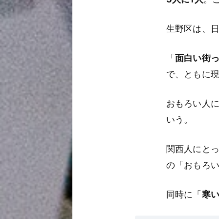
生野区は、
「
面白い街
で、ともに
おもろい人に
いう。
関西人にと
の「おもろ
同時に「
寒