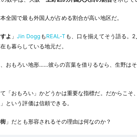
日本全国で最も外国人が占める割合が高い地区だ。
っすよ
」
Jin Dogg
も
REAL-T
も、口を揃えてそう語る。2
現在も暮らしている地元だ。
、おもろい地形……彼らの言葉を借りるなら、生野は
って「おもろい」かどうかは重要な指標だ。だからこそ
い」という評価は信頼できる。
い街
」だとも形容されるその理由は何なのか？