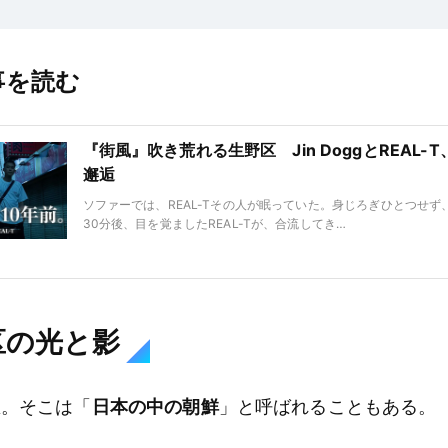
事を読む
『街風』吹き荒れる生野区 Jin DoggとREAL-T
邂逅
ソファーでは、REAL-Tその人が眠っていた。身じろぎひとつせず
30分後、目を覚ましたREAL-Tが、合流してき…
区の光と影
区。そこは「
日本の中の朝鮮
」と呼ばれることもある。