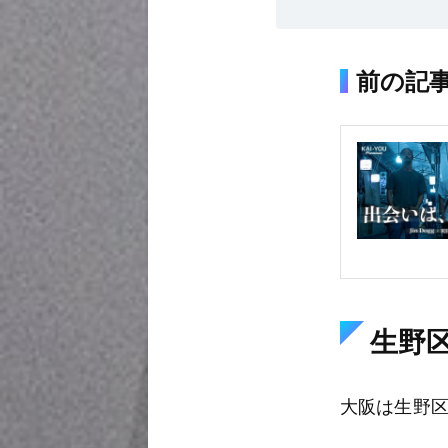
前の記
生野
大阪は生野