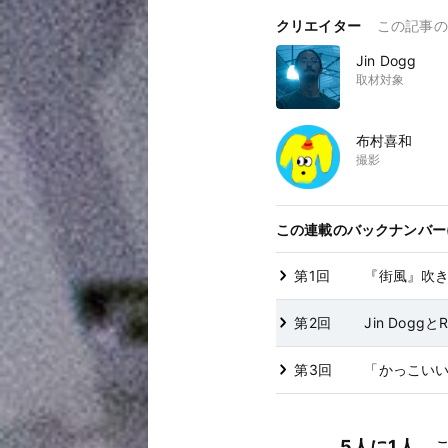
クリエイター
この記事の
Jin Dogg
取材対象
布村喜和
撮影
この連載のバックナンバー(
第1回
『街風』吹き荒
第2回
Jin Dog
第3回
「かっこいい
5人に1人
。