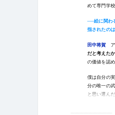
めて専門学
──絵に関わ
指されたの
田中将賀
ア
だと考えた
の価値を認
僕は自分の
分の唯一の
と思い選ん