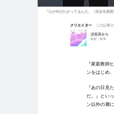
『心が叫びたがってるんだ。（完全生産限定版
クリエイター
この記事の
須賀原みち
取材・執筆
『家庭教師ヒ
ンをはじめ
『あの日見
だ。』とい
ン以外の層