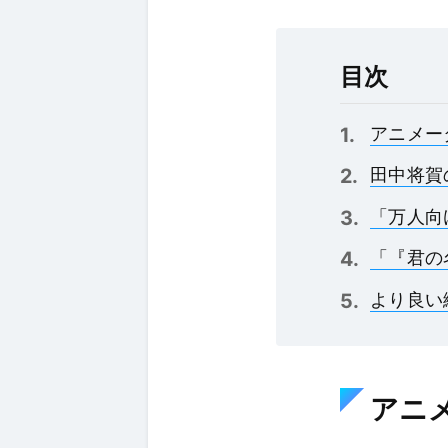
目次
アニメー
田中将賀
「万人向
「『君の
より良い
アニ