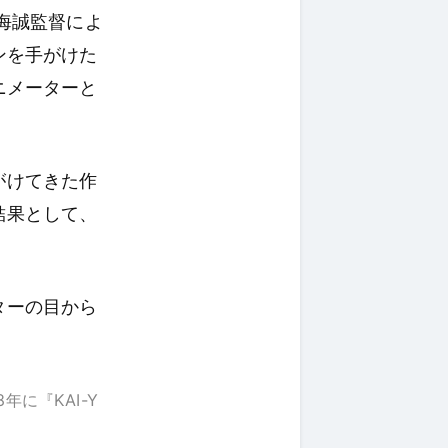
海誠監督によ
ンを手がけた
ニメーターと
がけてきた作
結果として、
ターの目から
年に『KAI-Y