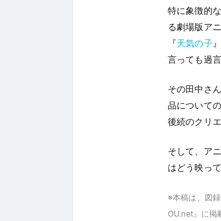
特に象徴的な
る劇場版ア
『
天気の子
言っても過
その田中さ
品について
後続のクリ
そして、ア
はどう映っ
※本稿は、図録『
OU.net』