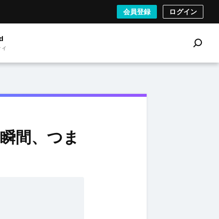
会員登録
ログイン
d
ティ
S
e
a
r
c
h
瞬間、つま