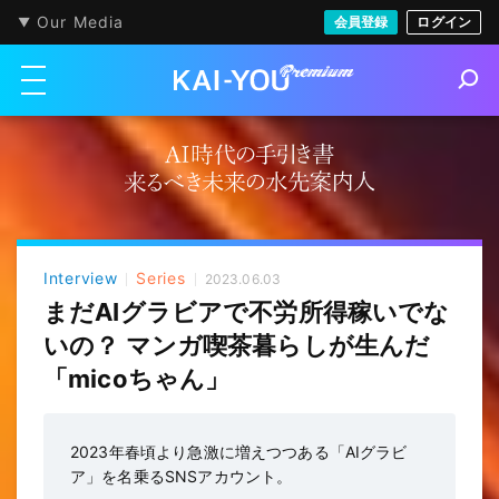
Our Media
会員登録
ログイン
メニューを開く
S
e
a
r
c
h
Interview
Series
2023.06.03
まだAIグラビアで不労所得稼いでな
いの？ マンガ喫茶暮らしが生んだ
「micoちゃん」
2023年春頃より急激に増えつつある「AIグラビ
ア」を名乗るSNSアカウント。