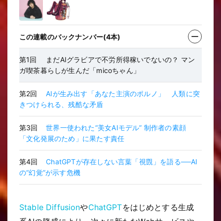
この連載のバックナンバー(4本)
第1回
まだAIグラビアで不労所得稼いでないの？ マン
ガ喫茶暮らしが生んだ「micoちゃん」
第2回
AIが生み出す「あなた主演のポルノ」 人類に突
きつけられる、残酷な矛盾
第3回
世界一使われた“美女AIモデル” 制作者の素顔
「文化発展のため」に果たす責任
第4回
ChatGPTが存在しない言葉「視覴」を語る──AI
の“幻覚”が示す危機
Stable Diffusion
や
ChatGPT
をはじめとする生成