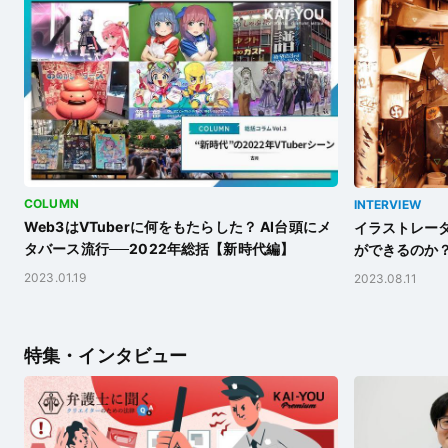
COLUMN
INTERVIEW
Web3はVTuberに何をもたらした？ AI台頭にメ
イラストレータ
タバース流行──2022年総括【新時代編】
ができるのか
2023.01.19
2023.08.11
特集・インタビュー