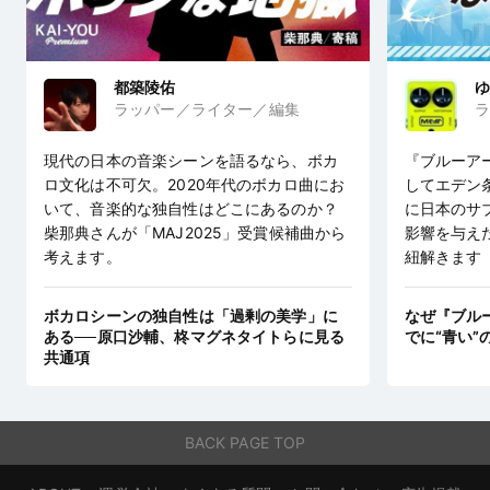
都築陵佑
ゆ
ラッパー／ライター／編集
ラ
現代の日本の音楽シーンを語るなら、ボカ
『ブルーア
ロ文化は不可欠。2020年代のボカロ曲にお
してエデン
いて、音楽的な独自性はどこにあるのか？
に日本のサ
柴那典さんが「MAJ2025」受賞候補曲から
影響を与え
考えます。
紐解きます
ボカロシーンの独自性は「過剰の美学」に
なぜ『ブル
ある──原口沙輔、柊マグネタイトらに見る
でに“青い”
共通項
BACK PAGE TOP