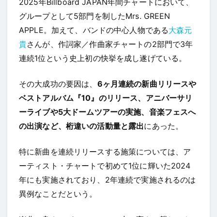
2025年Billboard JAPAN年間チャートにおいて、
グループとして5部門を制したMrs. GREEN
APPLE。加えて、バンドの中心人物である
大森元
貴
さんが、作詞家／作曲家チャートの2部門で3年
連続1位という史上初の快挙を成し遂げている。
その大成功の要因は、
6ヶ月連続の新曲リリースや
ベストアルバム『10』のリリース、アニバーサリ
ーライブや5大ドームツアーの実施、音楽フェスへ
の出演など、桁違いの活動量と露出
にあった。
特に新曲を連続リリースする施策については、ア
ーティスト・チャートで初めて1位に輝いた2024
年にも実施されており、2年連続で実施されるのは
異例なことだという。