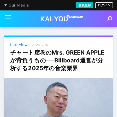
Our Media
会員登録
ログイン
メニューを開く
S
e
a
r
c
h
Interview
2025.12.15
チャート席巻のMrs. GREEN APPLE
が背負うもの──Billboard運営が分
析する2025年の音楽業界