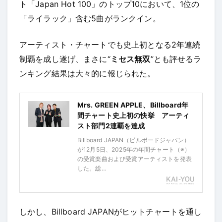
ト「Japan Hot 100」のトップ10において、1位の
「ライラック」含む5曲がランクイン。
アーティスト・チャートでも史上初となる2年連続
制覇を成し遂げ、まさに“
ミセス無双
”とも評せるラ
ンキング結果は大々的に報じられた。
Mrs. GREEN APPLE、Billboard年
間チャート史上初の快挙 アーティ
スト部門2連覇を達成
Billboard JAPAN（ビルボードジャパン）
が12月5日、2025年の年間チャート（※）
の受賞楽曲および受賞アーティストを発表
した。総…
しかし、Billboard JAPANがヒットチャートを通し