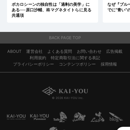
ボカロシーンの独自性は「過剰の美学」に
なぜ『ブル
ある──原口沙輔、柊マグネタイトらに見る
でに“青い”
共通項
BACK PAGE TOP
ABOUT
運営会社
よくある質問
お問い合わせ
広告掲載
利用規約
特定商取引法に関する表記
プライバシーポリシー
コンテンツポリシー
採用情報
© 2026 KAI-YOU inc.