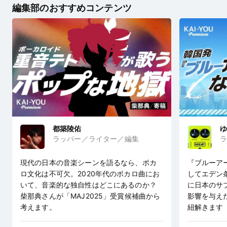
編集部のおすすめコンテンツ
都築陵佑
ゆ
ラッパー／ライター／編集
ラ
現代の日本の音楽シーンを語るなら、ボカ
『ブルーア
ロ文化は不可欠。2020年代のボカロ曲にお
してエデン
いて、音楽的な独自性はどこにあるのか？
に日本のサ
柴那典さんが「MAJ2025」受賞候補曲から
影響を与え
考えます。
紐解きます