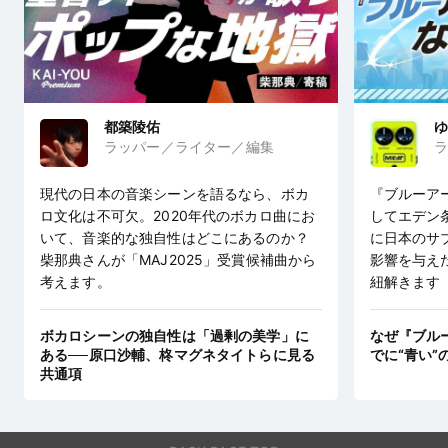
都築陵佑
ゆ
ラッパー／ライター／編集
ラ
現代の日本の音楽シーンを語るなら、ボカ
『ブルーア
ロ文化は不可欠。2020年代のボカロ曲にお
してエデン
いて、音楽的な独自性はどこにあるのか？
に日本のサ
柴那典さんが「MAJ2025」受賞候補曲から
影響を与え
考えます。
紐解きます
ボカロシーンの独自性は「過剰の美学」に
なぜ『ブル
ある──原口沙輔、柊マグネタイトらに見る
でに“青い”
共通項