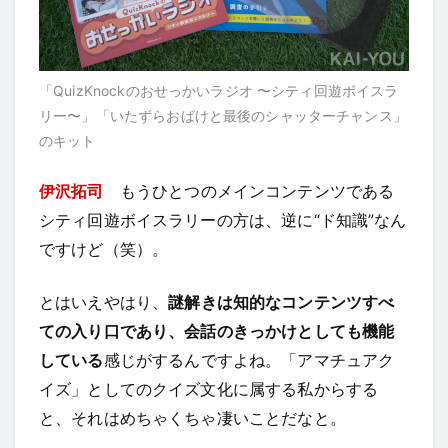
「QuizKnockのおせっかいラジオ 〜シティ回遊ボイスラ
リー〜」「いたずらおばけと最後のシャッターチャンス」
のキット
伊沢拓司
もうひとつのメインコンテンツである
シティ回遊ボイスラリーの方は、逆に“ド知識”なん
ですけど（笑）。
とはいえやはり、
謎解きは知的なコンテンツすべ
ての入り口であり、会話のきっかけとしても機能
している
感じがするんですよね。「アマチュアク
イズ」としてのクイズ文化に属する私からする
と、それはめちゃくちゃ凄いことだなと。