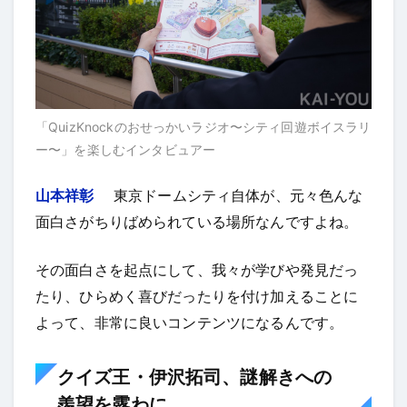
「QuizKnockのおせっかいラジオ〜シティ回遊ボイスラリ
ー〜」を楽しむインタビュアー
山本祥彰
東京ドームシティ自体が、元々色んな
面白さがちりばめられている場所なんですよね。
その面白さを起点にして、我々が学びや発見だっ
たり、ひらめく喜びだったりを付け加えることに
よって、非常に良いコンテンツになるんです。
クイズ王・伊沢拓司、謎解きへの
羨望を露わに