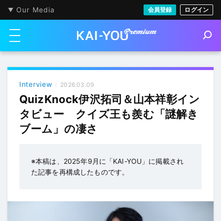
Our Media
会員登録
ログイン
メニューを開く
S
e
a
r
c
h
Interview
2026.03.09
QuizKnock伊沢拓司＆山本祥彰イン
タビュー クイズ王も羨む「謎解き
ブーム」の凄さ
※本稿は、2025年9月に「KAI-YOU」に掲載され
た記事を再構成したものです。