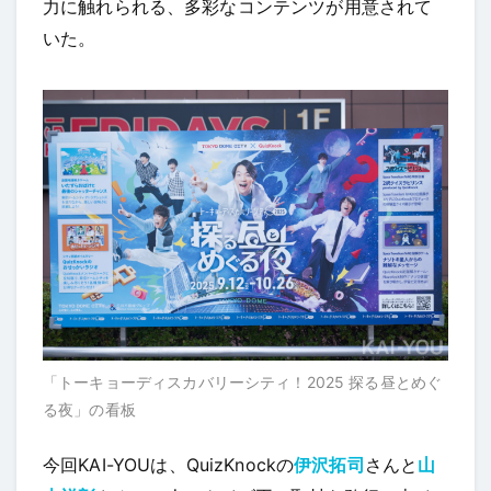
力に触れられる、多彩なコンテンツが用意されて
いた。
「トーキョーディスカバリーシティ！2025 探る昼とめぐ
る夜」の看板
今回KAI-YOUは、QuizKnockの
伊沢拓司
さんと
山