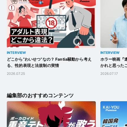
INTERVIEW
INTERVIEW
どこから“わいせつ”なの？ Fantia騒動から考え
ホラー映画『遺
る、性的表現と法規制の実情
かれと思った
2026.07.25
2026.07.17
編集部のおすすめコンテンツ