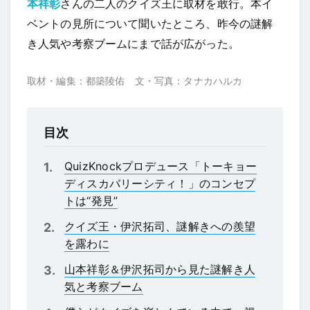
本祥彰
さんの二人のクイズ王に取材を敢行。本イ
ベントの見所について聞いたところ、昨今の謎解
き人気や考察ブームにまで話が広がった。
取材・編集：都築陵佑 文・写真：タナカハルカ
目次
QuizKnockプロデュース「トーキョー
ディスカバリーシティ！」のコンセプ
トは“発見”
クイズ王・伊沢拓司、謎解きへの羨望
を露わに
山本祥彰＆伊沢拓司から見た謎解き人
気と考察ブーム