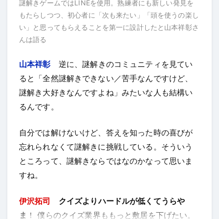
謎解きゲームではLINEを使用。熟練者にも新しい発見を
もたらしつつ、初心者に「次も来たい」「頭を使うの楽し
い」と思ってもらえることを第一に設計したと山本祥彰さ
んは語る
山本祥彰
逆に、謎解きのコミュニティを見てい
ると「全然謎解きできない／苦手なんですけど、
謎解き大好きなんですよね」みたいな人も結構い
るんです。
自分では解けないけど、答えを知った時の喜びが
忘れられなくて謎解きに挑戦している。そういう
ところって、謎解きならではなのかなって思いま
すね。
伊沢拓司
クイズよりハードルが低くてうらや
ま
！ 僕らのクイズ業界ももっと敷居を下げたい。