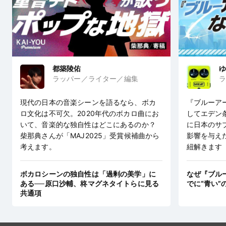
都築陵佑
ゆ
ラッパー／ライター／編集
ラ
現代の日本の音楽シーンを語るなら、ボカ
『ブルーア
ロ文化は不可欠。2020年代のボカロ曲にお
してエデン
いて、音楽的な独自性はどこにあるのか？
に日本のサ
柴那典さんが「MAJ2025」受賞候補曲から
影響を与え
考えます。
紐解きます
ボカロシーンの独自性は「過剰の美学」に
なぜ『ブル
ある──原口沙輔、柊マグネタイトらに見る
でに“青い”
共通項