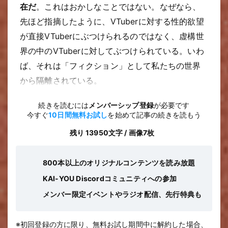
在だ
。これはおかしなことではない。なぜなら、
先ほど指摘したように、VTuberに対する性的欲望
が直接VTuberにぶつけられるのではなく、虚構世
界の中のVTuberに対してぶつけられている。いわ
ば、それは「フィクション」として私たちの世界
から隔離されている。
続きを読むには
メンバーシップ登録
が必要です
今すぐ
10日間無料お試し
を始めて記事の続きを読もう
残り 13950文字 / 画像7枚
800本以上のオリジナルコンテンツを読み放題
KAI-YOU Discordコミュニティへの参加
メンバー限定イベントやラジオ配信、先行特典も
※初回登録の方に限り、無料お試し期間中に解約した場合、