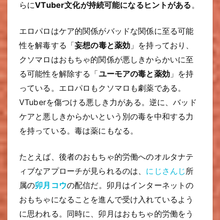
らに
VTuber文化が持続可能になるヒントがある
。
エロパロはケア的関係がバッドな関係に至る可能
性を解毒する「
妄想の毒と薬効
」を持っており、
クソマロはおもちゃ的関係が悪しきからかいに至
る可能性を解除する「
ユーモアの毒と薬効
」を持
っている。エロパロもクソマロも劇薬である。
VTuberを傷つける悪しき力がある。逆に、バッド
ケアと悪しきからかいという別の毒を中和する力
を持っている。毒は薬にもなる。
たとえば、後者のおもちゃ的労働へのオルタナテ
ィブなアプローチが見られるのは、
にじさんじ
所
属の
卯月コウ
の配信だ。卯月はインターネットの
おもちゃになることを進んで受け入れているよう
に思われる。同時に、卯月はおもちゃ的労働をう