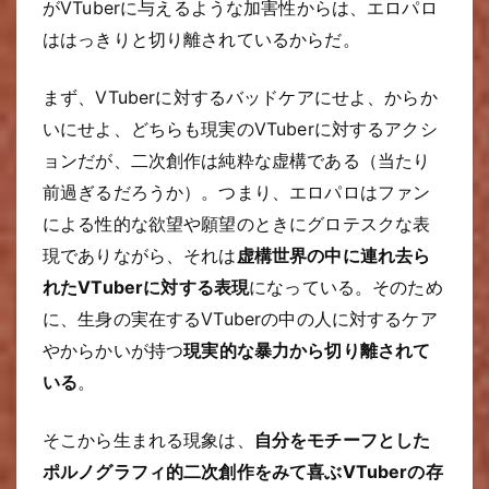
がVTuberに与えるような加害性からは、エロパロ
ははっきりと切り離されているからだ。
まず、VTuberに対するバッドケアにせよ、からか
いにせよ、どちらも現実のVTuberに対するアクシ
ョンだが、二次創作は純粋な虚構である（当たり
前過ぎるだろうか）。つまり、エロパロはファン
による性的な欲望や願望のときにグロテスクな表
現でありながら、それは
虚構世界の中に連れ去ら
れたVTuberに対する表現
になっている。そのため
に、生身の実在するVTuberの中の人に対するケア
やからかいが持つ
現実的な暴力から切り離されて
いる
。
そこから生まれる現象は、
自分をモチーフとした
ポルノグラフィ的二次創作をみて喜ぶVTuberの存