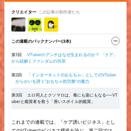
クリエイター
この記事の制作者たち
この連載のバックナンバー(3本)
第1回
VTuberのアンチはなぜ生まれるのか？ 「ケア」
から紐解くファンダムの功罪
第2回
「インターネットのおもちゃ」としてのVTuber
からかいを誘う“おもちゃ的労働”の魔力
第3回
エロ同人とクソマロは、毒にも薬にもなる──VT
uberと鑑賞者を救う「善いスポイル的鑑賞」
これまでの連載では、「ケア誘いビジネス」とし
てのVTuberのビジネス構造を論じ、第二回では、