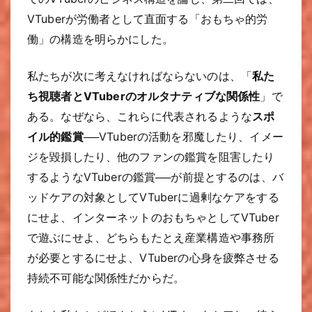
VTuberが労働者として直面する「おもちゃ的労
働」の構造を明らかにした。
私たちが次に考えなければならないのは、「
私た
ち視聴者とVTuberのオルタナティブな関係性
」で
ある。なぜなら、これらに代表されるような
スポ
イル的鑑賞
──VTuberの活動を邪魔したり、イメー
ジを毀損したり、他のファンの鑑賞を阻害したり
するようなVTuberの鑑賞──が前提とするのは、バ
ッドケアの対象としてVTuberに過剰なケアをする
にせよ、インターネットのおもちゃとしてVTuber
で遊ぶにせよ、どちらもたとえ産業構造や事務所
が必要とするにせよ、VTuberの心身を疲弊させる
持続不可能な関係性だからだ。