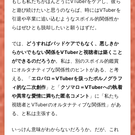
もしも私たちがほんとうにVTuberをケアし、彼ら
と遊び続けたいと思うのならば、時にはVTuberを
引退や卒業に追い込むようなスポイル的関係性か
らはぜひとも脱却したいと願うはずだ。
では、
どうすればバッドケアでもなく、悪しきか
らかいでもない関係をVTuberと視聴者は築くこと
ができるのだろうか
。私は、別のスポイル的鑑賞
にオルタナティブな関係性のヒントがある、と考
える。「
エロパロ＝VTuberを扱ったポルノグラフ
ィ的な二次創作
」と「
クソマロ＝VTuberへの執着
や異常な愛情に満ちた匿名コメント
」に「私たち
視聴者とVTuberのオルタナティブな関係性」があ
る、と私は主張する。
いっけん意味がわからないだろうか。だが、これ