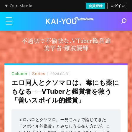
Our Media
会員登録
ログイン
メニューを開く
S
e
a
r
c
h
Column
Series
2024.08.31
エロ同人とクソマロは、毒にも薬に
もなる──VTuberと鑑賞者を救う
「善いスポイル的鑑賞」
エロパロとクソマロ。一見これまで論じてきた
「スポイル的鑑賞」とみなしうる在り方だが、こ