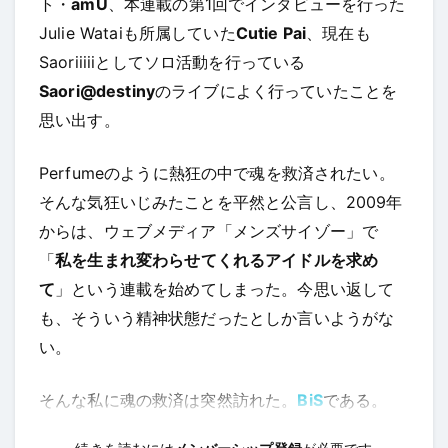
ト・
amU
、本連載の第1回でインタビューを行った
Julie Wataiも所属していた
Cutie Pai
、現在も
Saoriiiiiとしてソロ活動を行っている
Saori@destiny
のライブによく行っていたことを
思い出す。
Perfumeのように熱狂の中で魂を救済されたい。
そんな気狂いじみたことを平然と公言し、2009年
からは、ウェブメディア「メンズサイゾー」で
「
私を生まれ変わらせてくれるアイドルを求め
て
」という連載を始めてしまった。今思い返して
も、そういう精神状態だったとしか言いようがな
い。
そんな私に魂の救済は突然訪れた。
BiS
である。