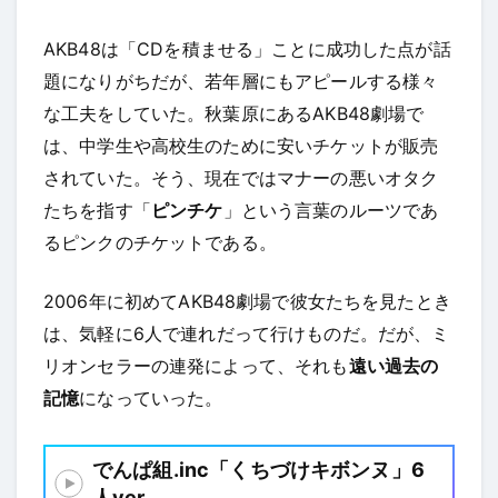
AKB48は「CDを積ませる」ことに成功した点が話
題になりがちだが、若年層にもアピールする様々
な工夫をしていた。秋葉原にあるAKB48劇場で
は、中学生や高校生のために安いチケットが販売
されていた。そう、現在ではマナーの悪いオタク
たちを指す「
ピンチケ
」という言葉のルーツであ
るピンクのチケットである。
2006年に初めてAKB48劇場で彼女たちを見たとき
は、気軽に6人で連れだって行けものだ。だが、ミ
リオンセラーの連発によって、それも
遠い過去の
記憶
になっていった。
でんぱ組.inc「くちづけキボンヌ」6
人ver.