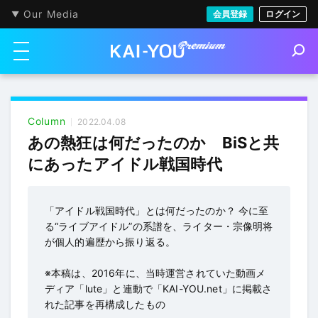
Our Media
会員登録
ログイン
メニューを開く
S
e
a
r
c
h
Column
2022.04.08
あの熱狂は何だったのか BiSと共
にあったアイドル戦国時代
「アイドル戦国時代」とは何だったのか？ 今に至
る“ライブアイドル”の系譜を、ライター・宗像明将
が個人的遍歴から振り返る。
※本稿は、2016年に、当時運営されていた動画メ
ディア「lute」と連動で「KAI-YOU.net」に掲載さ
れた記事を再構成したもの