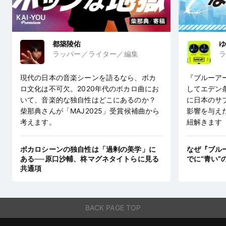
都築陵佑
ゆ
ラッパー／ライター／編集
ラ
現代の日本の音楽シーンを語るなら、ボカ
『ブルーア
ロ文化は不可欠。2020年代のボカロ曲にお
してエデン
いて、音楽的な独自性はどこにあるのか？
に日本のサ
柴那典さんが「MAJ2025」受賞候補曲から
影響を与え
考えます。
紐解きます
ボカロシーンの独自性は「過剰の美学」に
なぜ『ブル
ある──原口沙輔、柊マグネタイトらに見る
でに“青い”
共通項
BACK PAGE TOP