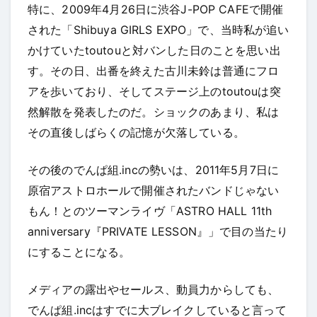
特に、2009年4月26日に渋谷J-POP CAFEで開催
された「Shibuya GIRLS EXPO」で、当時私が追い
かけていたtoutouと対バンした日のことを思い出
す。その日、出番を終えた古川未鈴は普通にフロ
アを歩いており、そしてステージ上のtoutouは突
然解散を発表したのだ。ショックのあまり、私は
その直後しばらくの記憶が欠落している。
その後のでんぱ組.incの勢いは、2011年5月7日に
原宿アストロホールで開催されたバンドじゃない
もん！とのツーマンライヴ「ASTRO HALL 11th
anniversary『PRIVATE LESSON』」で目の当たり
にすることになる。
メディアの露出やセールス、動員力からしても、
でんぱ組.incはすでに大ブレイクしていると言って