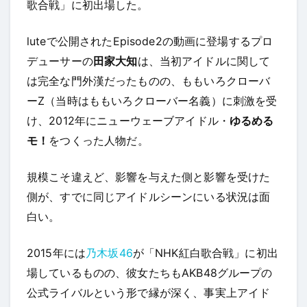
歌合戦」に初出場した。
luteで公開されたEpisode2の動画に登場するプロ
デューサーの
田家大知
は、当初アイドルに関して
は完全な門外漢だったものの、ももいろクローバ
ーZ（当時はももいろクローバー名義）に刺激を受
け、2012年にニューウェーブアイドル・
ゆるめる
モ！
をつくった人物だ。
規模こそ違えど、影響を与えた側と影響を受けた
側が、すでに同じアイドルシーンにいる状況は面
白い。
2015年には
乃木坂46
が「NHK紅白歌合戦」に初出
場しているものの、彼女たちもAKB48グループの
公式ライバルという形で縁が深く、事実上アイド