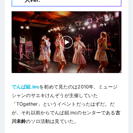
でんぱ組.inc
を初めて見たのは2010年、ミュージ
シャンのサエキけんぞうが主催していた
「TOgether」というイベントだったはずだ。だ
が、それ以前からでんぱ組.incのセンターである
古
川未鈴
のソロ活動は見ていた。