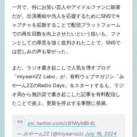
一方で、特にお笑い芸人やアイドルファンに顕著
だが、出演番組や当人を応援するためにSNSでキ
ャプチャを拡散することで配信プラットフォーム
での再生回数を向上させたいという狙いも。ファ
ンとしての厚意を強く批判されたことで、SNSで
は悲しみの声も挙がった。
また、ラジオ書き起こしで人気を博すブログ
「miyearnZZ Labo」が、有料ウェブマガジン「み
やーんZZのRadio Days」をスタートするも、ラジ
オ局から無許諾で書き起こした記事を有料配信し
たことで炎上、更新を停止する事態に発展。
pic.twitter.com/zB1WyMBr4L
— みやーんZZ (@miyearnzz)
July 16, 2024