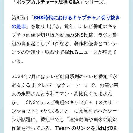
「
ポップカルチャー×法律 Q&A
」シリーズ。
第6回は「
SNS時代におけるキャプチャ／切り抜き
の是非
」を取り上げる。近年、テレビ番組のキャ
プチャ画像や切り抜き動画のSNS投稿、ラジオ番
組の書き起こしブログなど、著作権侵害とコンテ
ンツの話題化・収益化で揺れるニュースが増えて
いる。
2024年7月にはテレビ朝日系列のテレビ番組『永
野＆くるま クレバーなクレーマー』で、お笑い芸
人の永野さんと令和ロマン・髙比良くるまさん
が、「SNSでテレビ番組のキャプチャ（スクリー
ンショット）がバズること」に意見を述べたシー
ンが話題に。番組中でも「違法動画や画像の削除
作業を行っている。
TVerへのリンクを貼ればOK