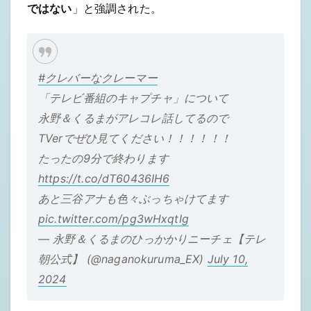
ではない
」と強調された。
#クレバーなクレーマー
「テレビ番組のキャプチャ」について
永野＆くるまがアレコレ話してるので
TVerでぜひ見てください！！！！！！
たったの9分で終わります
https://t.co/dT60436IH6
あと三谷アナも色々ぶっちゃけてます
pic.twitter.com/pg3wHxqtIg
— 永野＆くるまのひっかかりニーチェ【テレ
朝公式】 (@naganokuruma_EX)
July 10,
2024