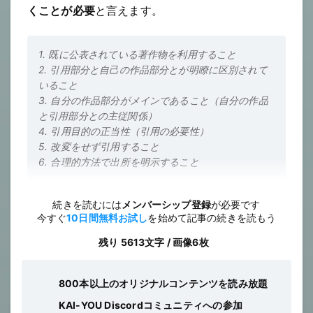
くことが必要
と言えます。
1. 既に公表されている著作物を利用すること
2. 引用部分と自己の作品部分とが明瞭に区別されて
いること
3. 自分の作品部分がメインであること（自分の作品
と引用部分との主従関係）
4. 引用目的の正当性（引用の必要性）
5. 改変をせず引用すること
6. 合理的方法で出所を明示すること
続きを読むには
メンバーシップ登録
が必要です
今すぐ
10日間無料お試し
を始めて記事の続きを読もう
残り 5613文字 / 画像6枚
800本以上のオリジナルコンテンツを読み放題
KAI-YOU Discordコミュニティへの参加