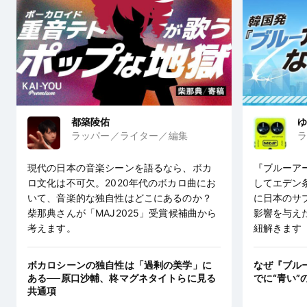
都築陵佑
ゆ
ラッパー／ライター／編集
ラ
現代の日本の音楽シーンを語るなら、ボカ
『ブルーア
ロ文化は不可欠。2020年代のボカロ曲にお
してエデン
いて、音楽的な独自性はどこにあるのか？
に日本のサ
柴那典さんが「MAJ2025」受賞候補曲から
影響を与え
考えます。
紐解きます
ボカロシーンの独自性は「過剰の美学」に
なぜ『ブル
ある──原口沙輔、柊マグネタイトらに見る
でに“青い”
共通項