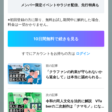
メンバー限定イベントやラジオ配信、先行特典も
※初回登録の方に限り、無料お試し期間中に解約した場合、
料金は一切かかりません。
10日間無料で続きを見る
すでにアカウントをお持ちの方は
ログイン
前の記事
「クラファンの約束が守られないか
ら返金して」は本当に認められる？
VTuber餅月ひまりの実例を弁護士
が解説
次の記事
令和の同人文化を法的に解説 VTu
berの二次創作は「ナマモノ」にな
る？ AI生成は許される？