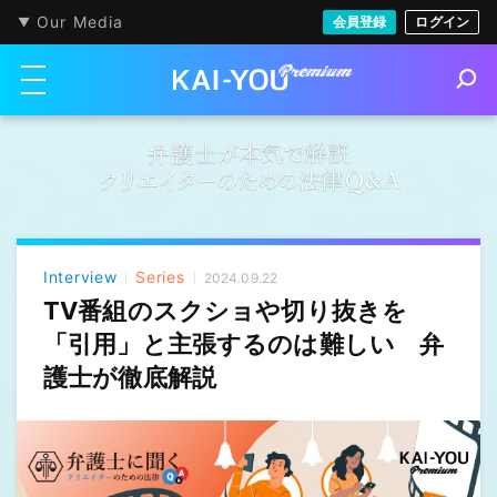
Our Media
会員登録
ログイン
メニューを開く
S
e
a
r
c
h
Interview
Series
2024.09.22
TV番組のスクショや切り抜きを
「引用」と主張するのは難しい 弁
護士が徹底解説