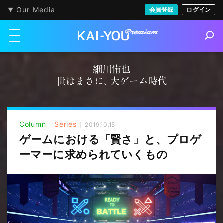
Our Media
会員登録
ログイン
メニューを開く
S
e
a
r
c
h
Column
Series
2019.10.15
ゲームにおける「賢さ」と、プロゲ
ーマーに求められていくもの