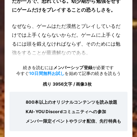
だが一方で、恐れている。幼少期から勉強をせず
にゲームだけをプレイすることの恐ろしさを。
なぜなら、ゲームはただ漠然とプレイしているだ
けでは上手くならないからだ。ゲームに上手くな
るには頭を鍛えなければならず、そのためには勉
強をすることが最適解なのである。
続きを読むには
メンバーシップ登録
が必要です
今すぐ
10日間無料お試し
を始めて記事の続きを読もう
残り 3956文字 / 画像3枚
800本以上のオリジナルコンテンツを読み放題
KAI-YOU Discordコミュニティへの参加
メンバー限定イベントやラジオ配信、先行特典も