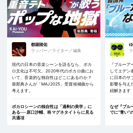
都築陵佑
ゆ
ラッパー／ライター／編集
ラ
現代の日本の音楽シーンを語るなら、ボカ
『ブルーア
ロ文化は不可欠。2020年代のボカロ曲にお
してエデン
いて、音楽的な独自性はどこにあるのか？
に日本のサ
柴那典さんが「MAJ2025」受賞候補曲から
影響を与え
考えます。
紐解きます
ボカロシーンの独自性は「過剰の美学」に
なぜ『ブル
ある──原口沙輔、柊マグネタイトらに見る
でに“青い”
共通項