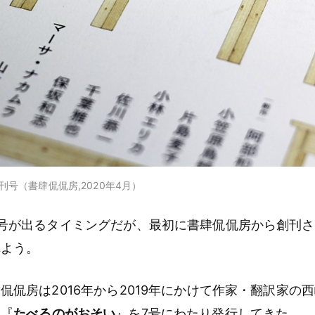
号（書肆侃侃房,2020年4月）
号が出るタイミングだが、最初に書肆侃侃房から創刊
れよう。
侃侃房は2016年から2019年にかけて作家・翻訳家の
ク『
たべるのがおそい
』を7号にわたり発行してきた。