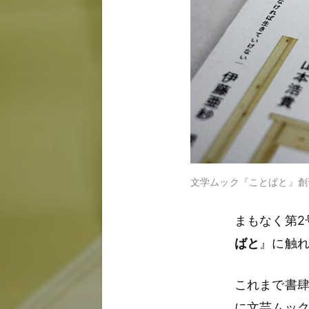
文学ムック『ことばと』創刊
まもなく第2
ばと
』に触
これまで書肆
に文芸ムッ