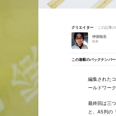
クリエイター
この記事の
仲俣暁生
執筆
この連載のバックナンバー(
編集された
ールドワー
最終回は三
と、A5判の