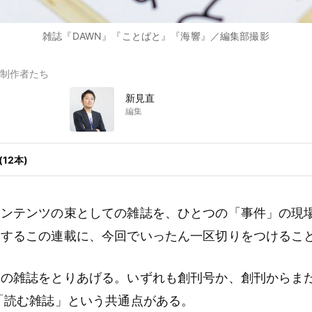
雑誌『DAWN』『ことばと』『海響』／編集部撮影
制作者たち
新見直
編集
12本)
コンテンツの束としての雑誌を、ひとつの「事件」の現
クするこの連載に、今回でいったん一区切りをつけるこ
つの雑誌をとりあげる。いずれも創刊号か、創刊からま
「読む雑誌」という共通点がある。