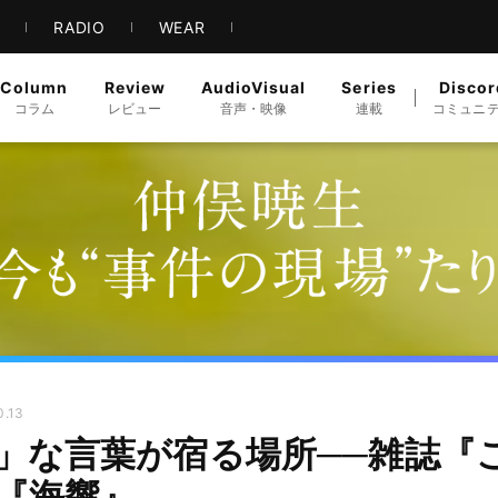
S
RADIO
WEAR
Column
Review
AudioVisual
Series
Discor
コラム
レビュー
音声・映像
連載
コミュニ
0.13
」な言葉が宿る場所──雑誌『
』『海響』