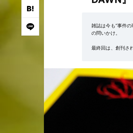
雑誌は今も“事件の
の問いかけ。
最終回は、創刊さ