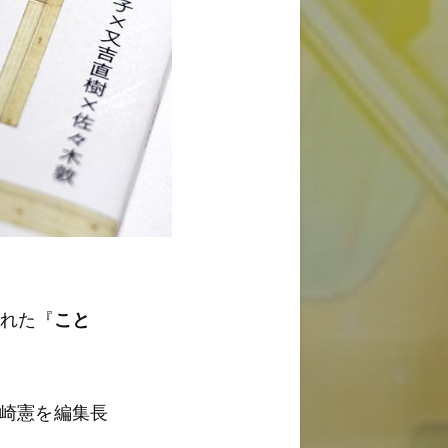
された『
こと
西崎憲を編集長