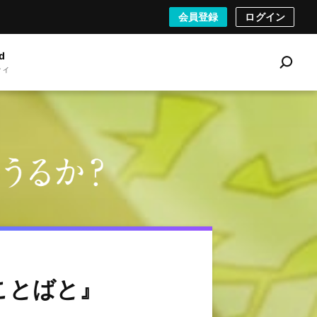
会員登録
ログイン
d
ティ
S
e
a
r
c
h
ことばと』