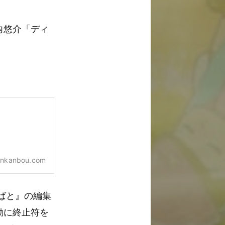
内悠介「ディ
nkanbou.com
ばと』の編集
動に終止符を