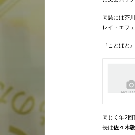
同誌には芥
レイ・エフ
『ことばと
同じく年2回
長は
佐々木