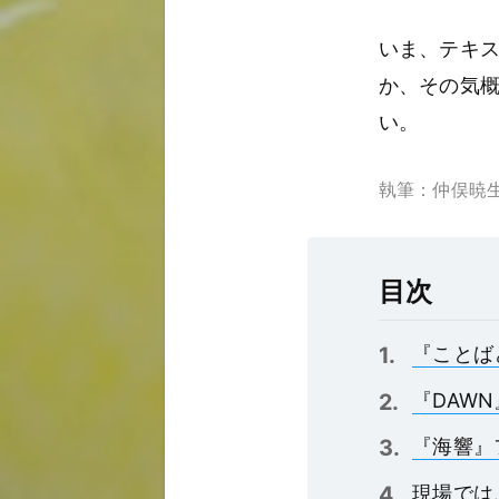
いま、テキ
か、その気
い。
執筆：仲俣暁
目次
『ことば
『DAW
『海響』
現場では