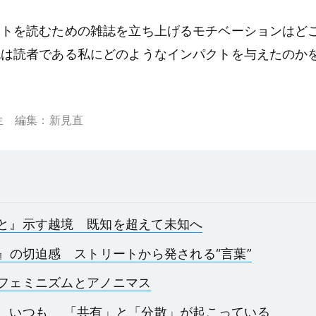
ストを読むための雑誌を立ち上げるモチベーションはど
概は読者である私にどのようなインパクトを与えたのか
生 編集：新見直
と』示す越境 既知を超えて未知へ
N』の切迫感 ストリートから発される“言葉”
フェミニズムとアノニマス
、いつも 「共有」と「分散」が起こっている