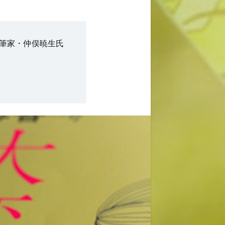
文筆家・仲俣暁生氏