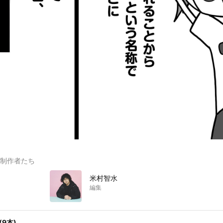
制作者たち
米村智水
編集
9本)