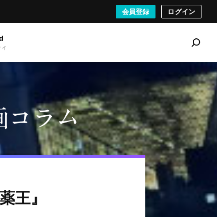
会員登録
ログイン
d
ティ
S
e
a
r
c
h
薬王』