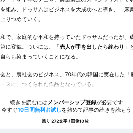
手を組み、ドゥサムはビジネスを大成功へと導き、「麻
で上りつめていく。
温和で、家庭的な平和を持っていたドゥサムだったが、
次第に変貌。ついには、「
売人が手を出したら終わり
」
、自らも染まっていくことになる。
会と、裏社会のビジネス。70年代の韓国に実在した「
ベースに、つくられた作品となっている。
続きを読むには
メンバーシップ登録
が必要です
今すぐ
10日間無料お試し
を始めて記事の続きを読もう
残り 272文字 / 画像10枚