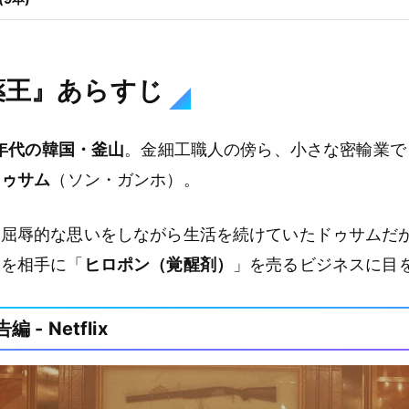
薬王』あらすじ
0年代の韓国・釜山
。金細工職人の傍ら、小さな密輸業で
ドゥサム
（ソン・ガンホ）。
に屈辱的な思いをしながら生活を続けていたドゥサムだ
団を相手に「
ヒロポン（覚醒剤）
」を売るビジネスに目
- Netflix