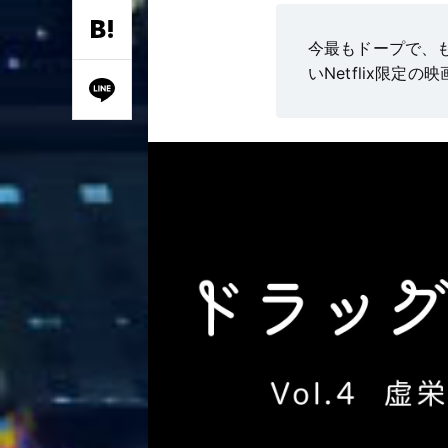
今最もドープで、も
いNetflix限定の