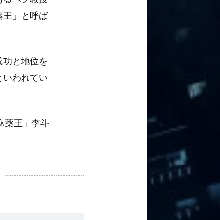
薬王」と呼ば
成功と地位を
といわれてい
麻薬王」李斗