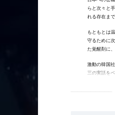
らと次々と
れる存在ま
もともとは
守るために
た覚醒剤に
激動の韓国社
三の実話を