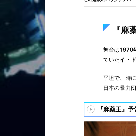
『麻
舞台は
197
ていた
イ・
平坦で、時
日本の暴力
『麻薬王』予告編 