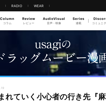
S
RADIO
WEAR
Column
Review
AudioVisual
Series
Discor
コラム
レビュー
音声・映像
連載
コミュニ
.19
まれていく小心者の行き先『麻