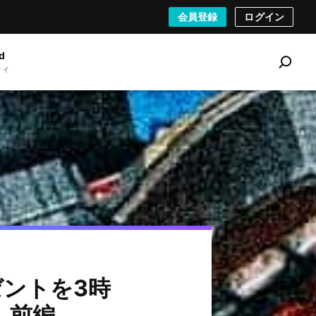
会員登録
ログイン
d
ティ
S
e
a
r
c
h
ントを3時
」前編