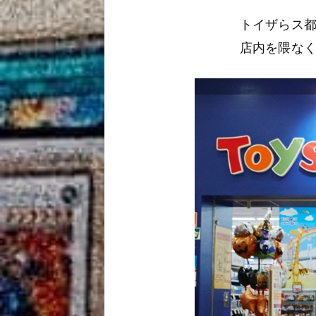
トイザらス都
店内を隈な