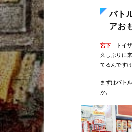
バト
アお
宮下
トイザ
久しぶりに
てるんです
まずは
バト
か。