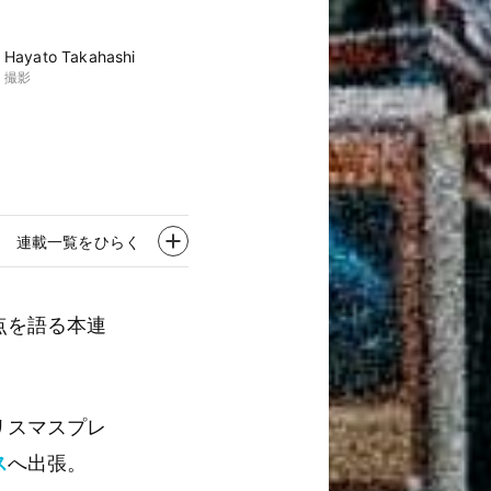
Hayato Takahashi
撮影
連載一覧をひらく
点を語る本連
リスマスプレ
ス
へ出張。