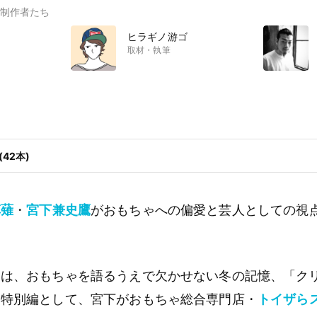
制作者たち
ヒラギノ游ゴ
取材・執筆
42本)
草薙
・
宮下兼史鷹
がおもちゃへの偏愛と芸人としての視
マは、おもちゃを語るうえで欠かせない冬の記憶、「ク
。特別編として、宮下がおもちゃ総合専門店・
トイザら