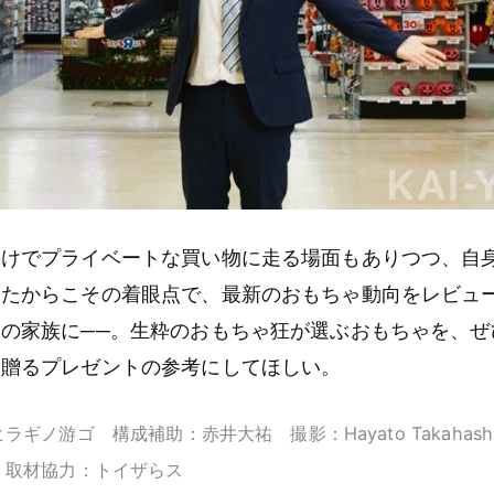
のけでプライベートな買い物に走る場面もありつつ、自
いたからこその着眼点で、最新のおもちゃ動向をレビュ
の家族に──。生粋のおもちゃ狂が選ぶおもちゃを、ぜひ
に贈るプレゼントの参考にしてほしい。
ラギノ游ゴ 構成補助：赤井大祐 撮影：Hayato Takahas
 取材協力：トイザらス