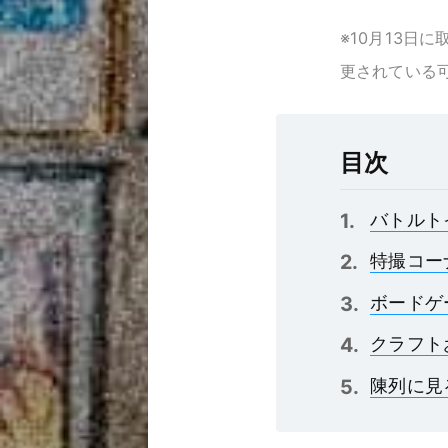
※10月13日
更されている
目次
バトルト
特撮コー
ボードゲ
クラフト
陳列に見