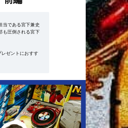
担当である宮下兼史
部も圧倒される宮下
プレゼントにおすす