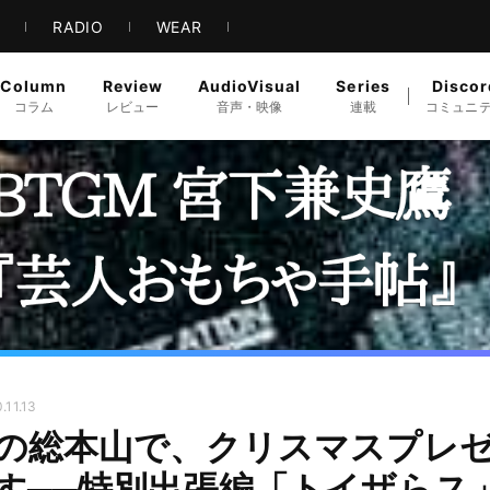
S
RADIO
WEAR
Column
Review
AudioVisual
Series
Discor
コラム
レビュー
音声・映像
連載
コミュニ
.11.13
の総本山で、クリスマスプレゼ
す──特別出張編「トイザらス