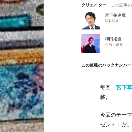
クリエイター
この記事の
宮下兼史鷹
取材対象
和田拓也
企画・編集
この連載のバックナンバー(
毎回、
宮下
載。
今回のテー
ゼント」だ