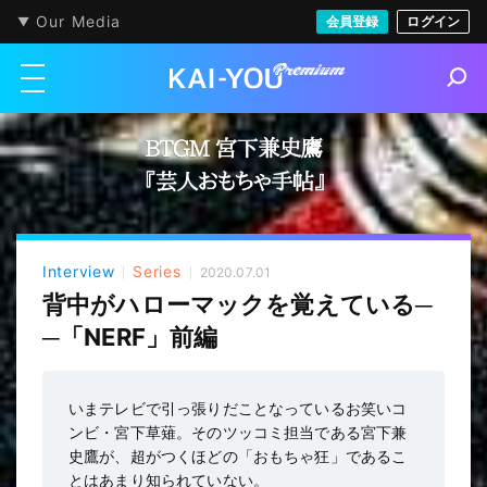
Our Media
会員登録
ログイン
メニューを開く
S
e
a
r
c
h
Interview
Series
2020.07.01
背中がハローマックを覚えている─
─「NERF」前編
いまテレビで引っ張りだことなっているお笑いコ
ンビ・宮下草薙。そのツッコミ担当である宮下兼
史鷹が、超がつくほどの「おもちゃ狂」であるこ
とはあまり知られていない。