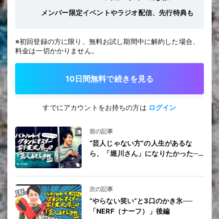
メンバー限定イベントやラジオ配信、先行特典も
※初回登録の方に限り、無料お試し期間中に解約した場合、
料金は一切かかりません。
10日間無料で続きを見る
すでにアカウントをお持ちの方は
ログイン
前の記事
“芸人じゃない方”の人生があるな
ら、「堀川さん」になりたかった──
「ベイブレード」後編
次の記事
“やらない笑い“と3口のかき氷──
「NERF（ナーフ）」後編