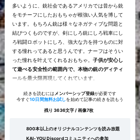
多いように、銃社会であるアメリカでは昔から銃
をモチーフにしたおもちゃが根強い人気を博して
います。もちろん銃は様々なネガティブな問題と
結びつくものですが、剣にしろ銃にしろ戦車にし
ろ戦闘ロボットにしろ、強大な力を持つものに対
する憧れってあると思うんです。ナーフはそうい
った憧れを叶えてくれるおもちゃ。
子供が安心し
て遊べる安全性の範囲内で、本物の銃のディティ
ールを最大限再現してくれています
。
続きを読むには
メンバーシップ登録
が必要です
今すぐ
10日間無料お試し
を始めて記事の続きを読もう
残り 3636文字 / 画像7枚
800本以上のオリジナルコンテンツを読み放題
KAI-YOU Discordコミュニティへの参加