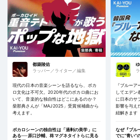
都築陵佑
ゆ
ラッパー／ライター／編集
ラ
現代の日本の音楽シーンを語るなら、ボカ
『ブルーア
ロ文化は不可欠。2020年代のボカロ曲にお
してエデン
いて、音楽的な独自性はどこにあるのか？
に日本のサ
柴那典さんが「MAJ2025」受賞候補曲から
影響を与え
考えます。
紐解きます
ボカロシーンの独自性は「過剰の美学」に
なぜ『ブル
ある──原口沙輔、柊マグネタイトらに見る
でに“青い”