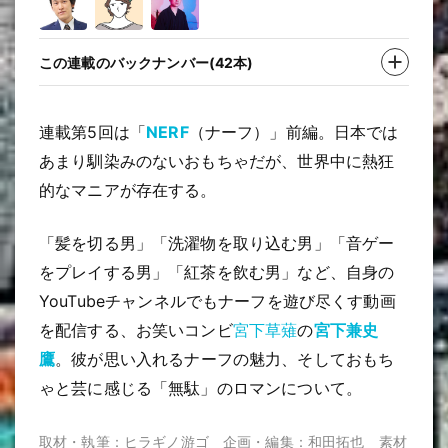
この連載のバックナンバー(42本)
連載第5回は「
NERF
（ナーフ）」前編。日本では
あまり馴染みのないおもちゃだが、世界中に熱狂
的なマニアが存在する。
「髪を切る男」「洗濯物を取り込む男」「音ゲー
をプレイする男」「紅茶を飲む男」など、自身の
YouTubeチャンネルでもナーフを遊び尽くす動画
を配信する、お笑いコンビ
宮下草薙
の
宮下兼史
鷹
。彼が思い入れるナーフの魅力、そしておもち
ゃと芸に感じる「無駄」のロマンについて。
取材・執筆：ヒラギノ游ゴ 企画・編集：和田拓也 素材